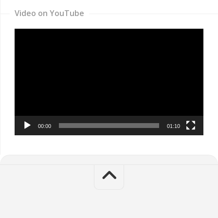
Video on YouTube
Video
Player
00:00
01:10