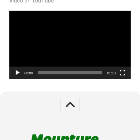
Video on YouTube
Video
Player
00:00
01:10