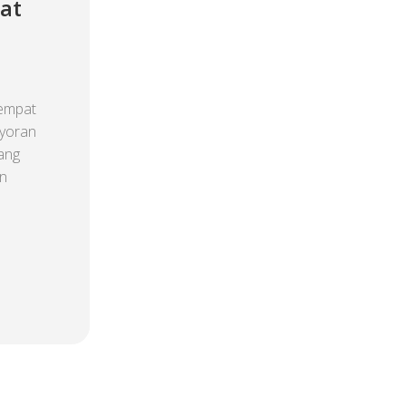
at
empat
ayoran
yang
n