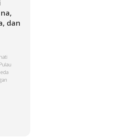
i
ina,
a, dan
nati
Pulau
beda
ngan