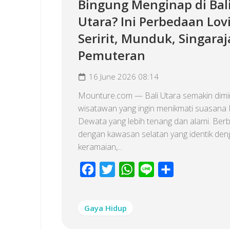
Bingung Menginap di Bal
Utara? Ini Perbedaan Lov
Seririt, Munduk, Singaraj
Pemuteran
16 June 2026 08:14
Mounture.com — Bali Utara semakin dimi
wisatawan yang ingin menikmati suasana 
Dewata yang lebih tenang dan alami. Ber
dengan kawasan selatan yang identik de
keramaian,...
Facebook
Twitter
WhatsApp
Line
Share
Gaya Hidup