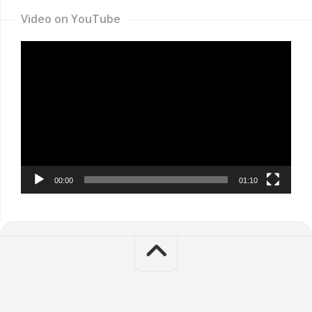
Video on YouTube
Video
Player
00:00
01:10