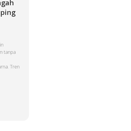
ngah
ping
in
am tanpa
rna. Tren