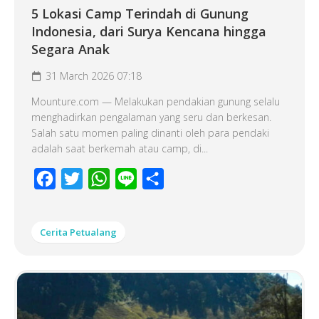
5 Lokasi Camp Terindah di Gunung
Indonesia, dari Surya Kencana hingga
Segara Anak
31 March 2026 07:18
Mounture.com — Melakukan pendakian gunung selalu
menghadirkan pengalaman yang seru dan berkesan.
Salah satu momen paling dinanti oleh para pendaki
adalah saat berkemah atau camp, di...
Facebook
Twitter
WhatsApp
Line
Share
Cerita Petualang