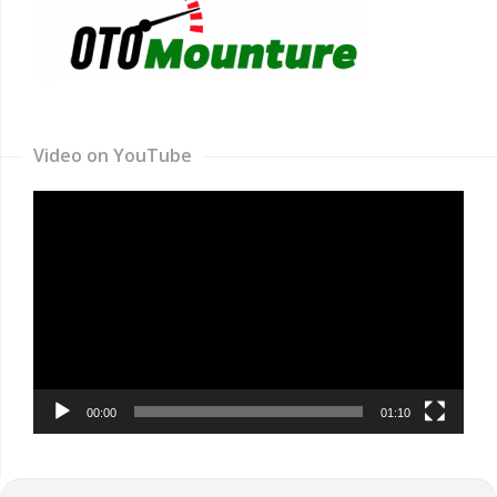
Video on YouTube
Video
Player
00:00
01:10