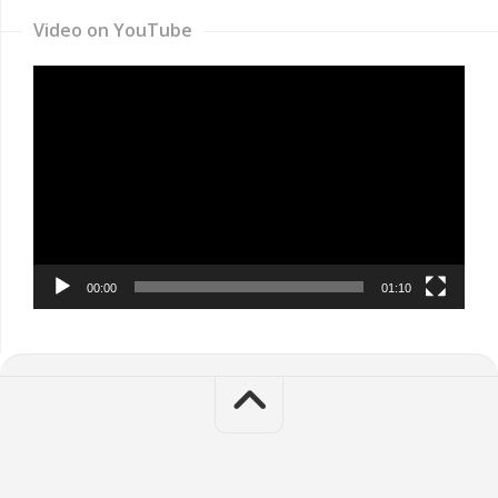
Video on YouTube
Video
Player
00:00
01:10