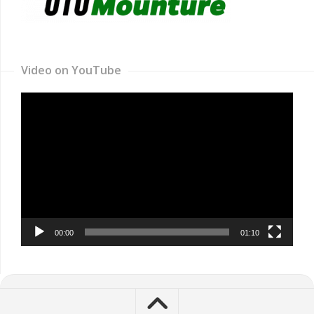
Video on YouTube
Video
Player
00:00
01:10