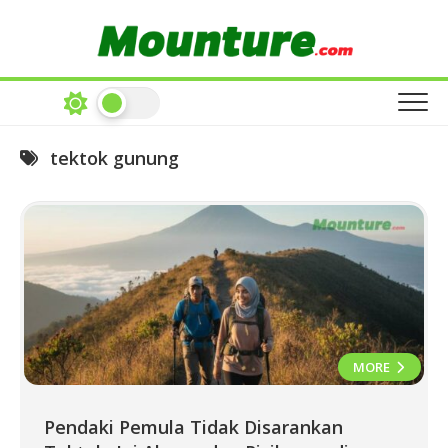
Skip
to
content
tektok gunung
MORE
Pendaki Pemula Tidak Disarankan