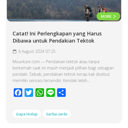
MORE
Catat! Ini Perlengkapan yang Harus
Dibawa untuk Pendakian Tektok
6 August 2024 07:25
Mounture.com — Pendakian tektok atau tanpa
berkemah saat ini masih menjadi pilihan bagi sebagian
pendaki. Sebab, pendakian tektok kerap kali disebut
memiliki sensasi tersendiri. Kendati lebih...
Facebook
Twitter
WhatsApp
Line
Share
Gaya Hidup
Serba-serbi