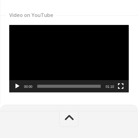
Video on YouTube
Video
Player
00:00
01:10