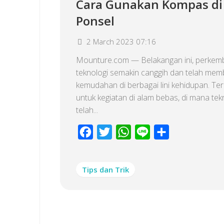
Cara Gunakan Kompas di
Ponsel
2 March 2023 07:16
Mounture.com — Belakangan ini, perke
teknologi semakin canggih dan telah mem
kemudahan di berbagai lini kehidupan. T
untuk kegiatan di alam bebas, di mana tek
telah...
Facebook
Twitter
WhatsApp
Line
Share
Tips dan Trik