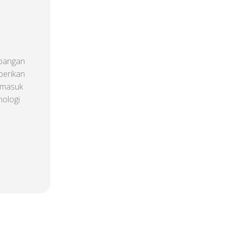
mbangan
berikan
ermasuk
nologi