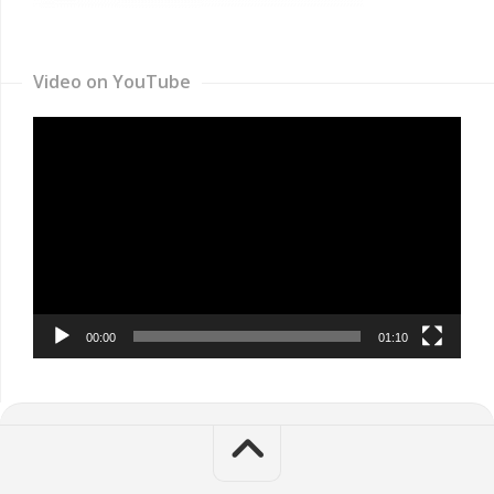
Video on YouTube
Video
Player
00:00
01:10