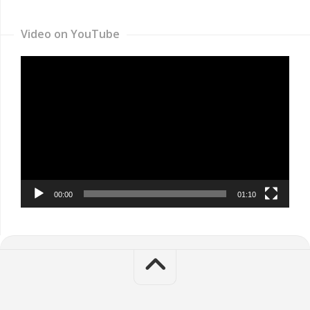
Video on YouTube
Video
Player
00:00
01:10