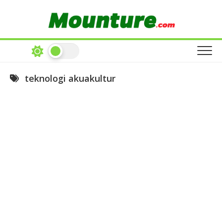
Skip
to
content
teknologi akuakultur