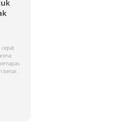
tuk
ak
 cepat
arena
 bernapas
 benar...