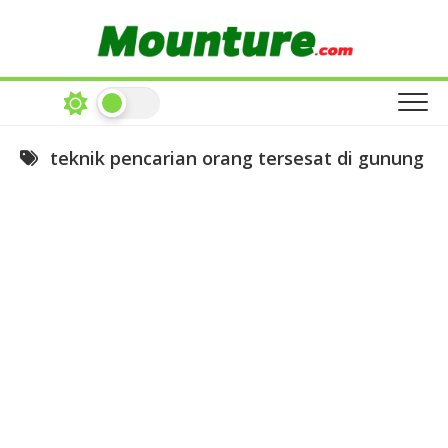
Skip
to
content
teknik pencarian orang tersesat di gunung