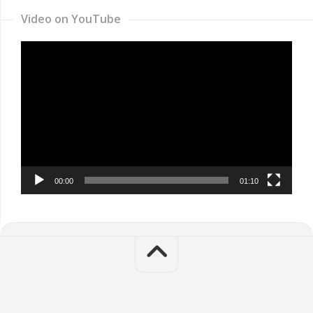
Video on YouTube
Video
Player
00:00
01:10