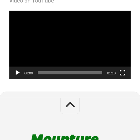
Video on YouTube
Video
Player
00:00
01:10