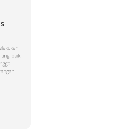
as
elakukan
ting, baik
ingga
tangan