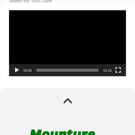
Video on YouTube
Video
Player
00:00
01:10