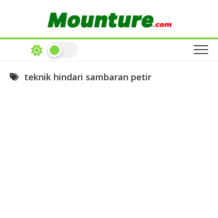
Skip
to
content
teknik hindari sambaran petir