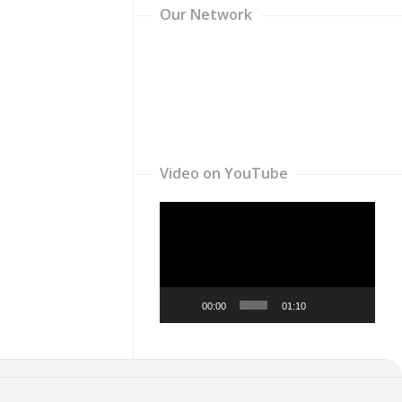
Our Network
Video on YouTube
Video
Player
00:00
01:10