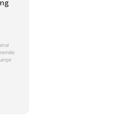
ang
enal
memiliki
Hampir