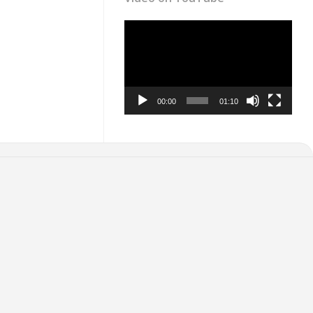
Video
Player
00:00
01:10