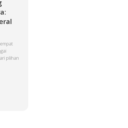
g
a:
eral
tempat
gai
ari pilihan