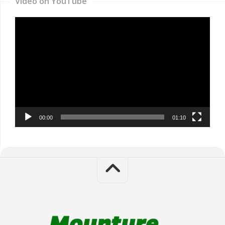
Video on YouTube
Video
Player
00:00
01:10