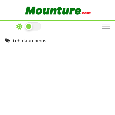
Skip
to
content
teh daun pinus