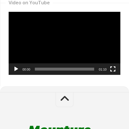
Video on YouTube
Video
Player
00:00
01:10