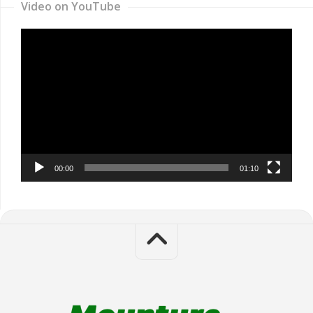
Video on YouTube
Video
Player
00:00
01:10