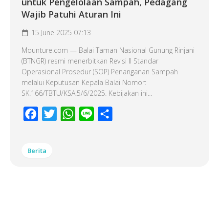
untuk Pengelolaan Sampah, Pedagang
Wajib Patuhi Aturan Ini
15 June 2025 07:13
Mounture.com — Balai Taman Nasional Gunung Rinjani
(BTNGR) resmi menerbitkan Revisi II Standar
Operasional Prosedur (SOP) Penanganan Sampah
melalui Keputusan Kepala Balai Nomor:
SK.166/TBTU/KSA.5/6/2025. Kebijakan ini...
Facebook
Twitter
WhatsApp
Line
Share
Berita