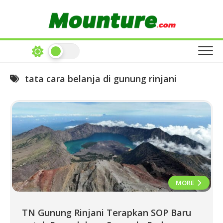
Skip
to
content
tata cara belanja di gunung rinjani
MORE
TN Gunung Rinjani Terapkan SOP Baru