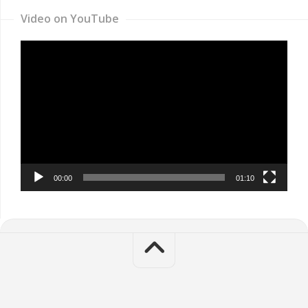
Video on YouTube
Video
Player
00:00
01:10