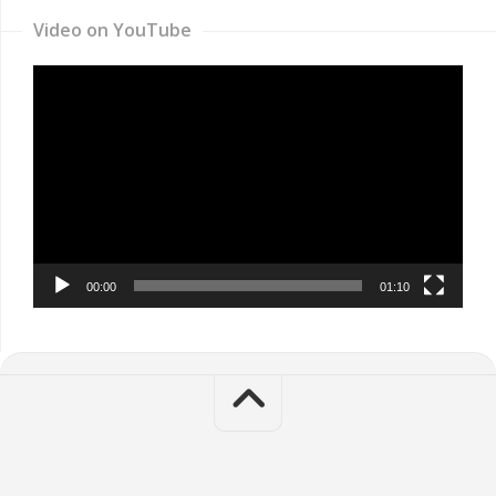
Video on YouTube
Video
Player
00:00
01:10