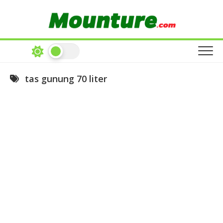
Skip
to
content
tas gunung 70 liter