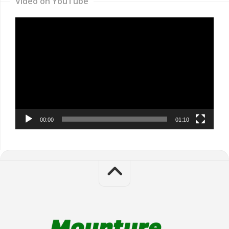
Video on YouTube
Video
Player
00:00
01:10