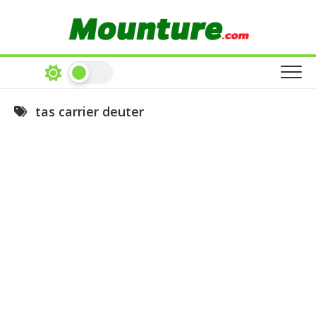
Skip
to
content
tas carrier deuter