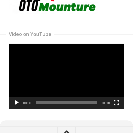
Video on YouTube
Video
Player
00:00
01:10