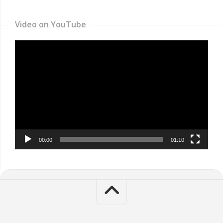
Video on YouTube
Video
Player
00:00
01:10