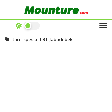
Skip
to
content
tarif spesial LRT Jabodebek