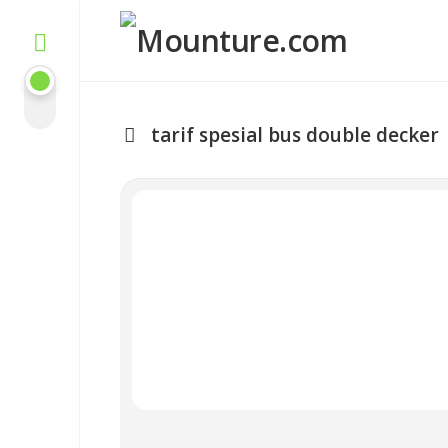
Skip
to
content
tarif spesial bus double decker