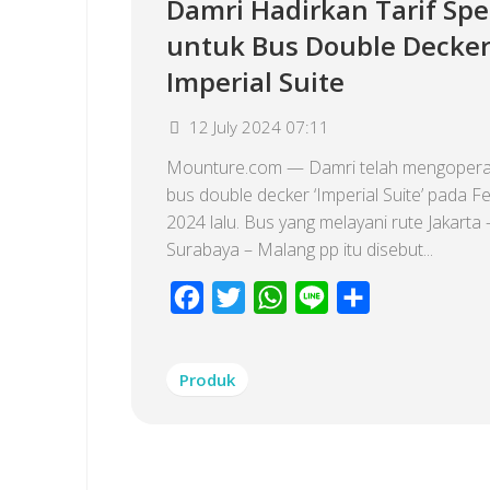
Damri Hadirkan Tarif Spe
untuk Bus Double Decke
Imperial Suite
12 July 2024 07:11
Mounture.com — Damri telah mengopera
bus double decker ‘Imperial Suite’ pada F
2024 lalu. Bus yang melayani rute Jakarta 
Surabaya – Malang pp itu disebut...
Facebook
Twitter
WhatsApp
Line
Share
Produk