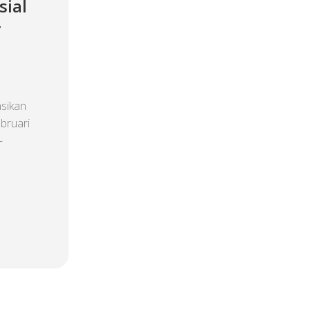
sial
r
sikan
ebruari
–