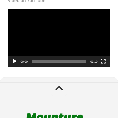
Video on YouTube
Video
Player
00:00
01:10