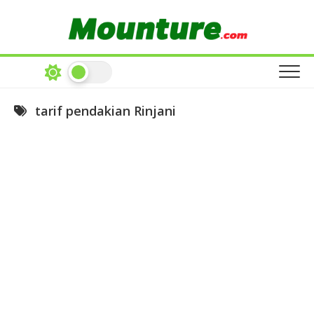
Skip
to
content
tarif pendakian Rinjani