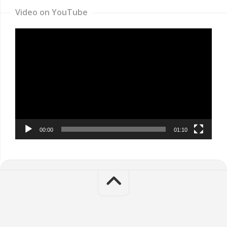
Video on YouTube
Video
Player
00:00
01:10