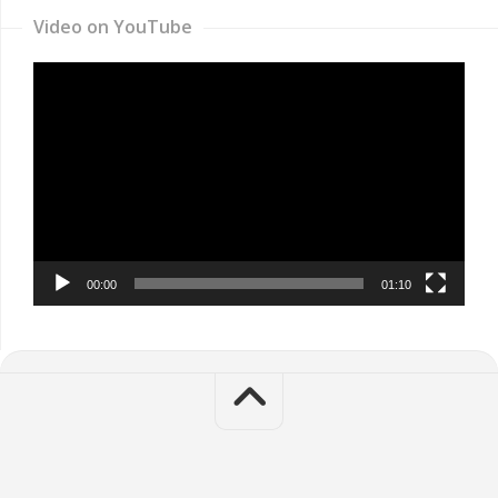
Video on YouTube
Video
Player
00:00
01:10