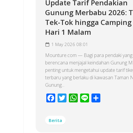
Update Tarif Pendakian
Gunung Merbabu 2026: T
Tek-Tok hingga Camping
Hari 1 Malam
1 May 2026 08:01
Mounture.com — Bagi para pendaki yang
berencana menjajal keindahan Gunung M
penting untuk mengetahui update tarif tike
terbaru yang berlaku di kawasan Taman 
Gunung...
Facebook
Twitter
WhatsApp
Line
Share
Berita