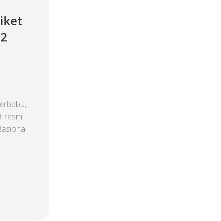
iket
 2
erbabu,
t resmi
Nasional