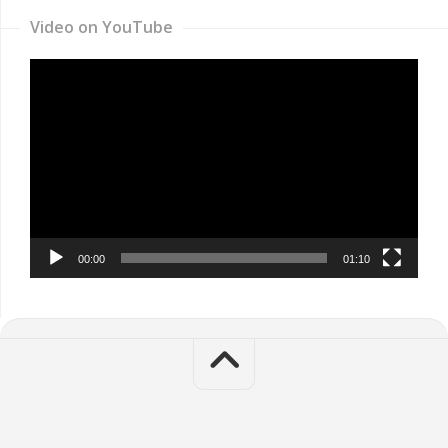
Video on YouTube
Video
Player
00:00
01:10