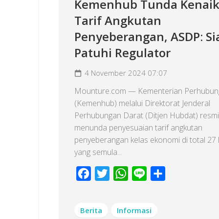
Kemenhub Tunda Kenai
Tarif Angkutan
Penyeberangan, ASDP: Si
Patuhi Regulator
4 November 2024 07:07
Mounture.com — Kementerian Perhubun
(Kemenhub) melalui Direktorat Jenderal
Perhubungan Darat (Ditjen Hubdat) resmi
menunda penyesuaian tarif angkutan
penyeberangan kelas ekonomi di total 27 l
yang semula...
Facebook
Twitter
WhatsApp
Line
Share
Berita
Informasi