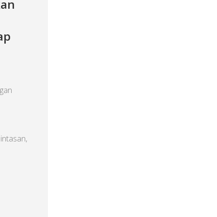
kan
ap
gan
intasan,