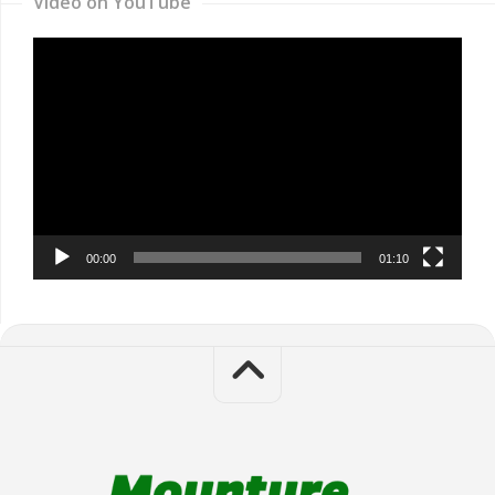
Video on YouTube
Video
Player
00:00
01:10