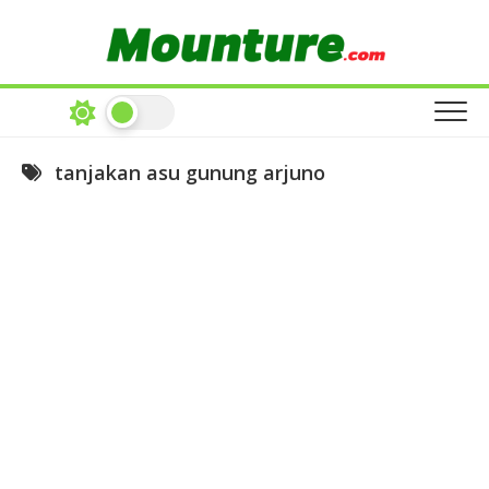
Skip
to
content
tanjakan asu gunung arjuno