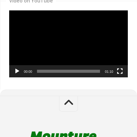
Video on YouTube
Video
Player
00:00
01:10