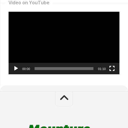
Video on YouTube
Video
Player
00:00
01:10