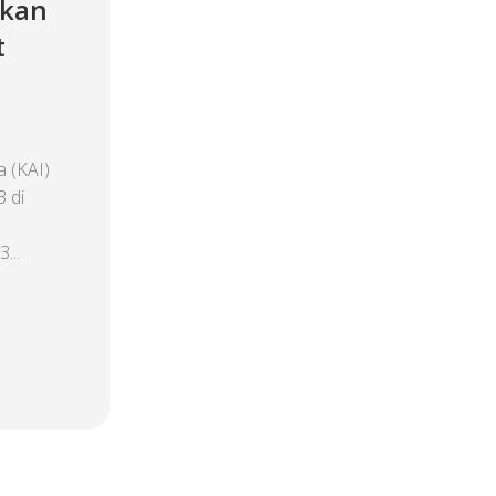
rkan
t
 (KAI)
 di
...