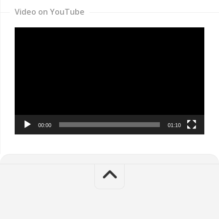
Video on YouTube
Video
Player
00:00
01:10