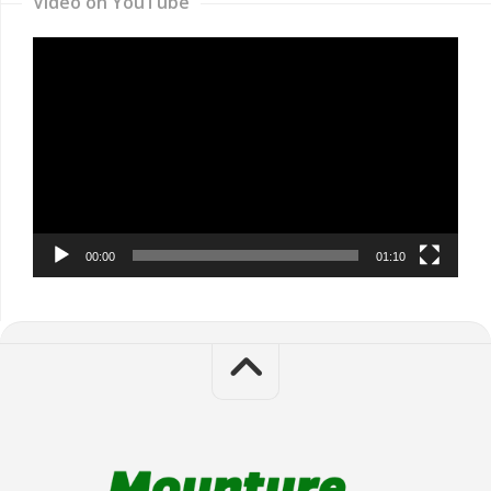
Video on YouTube
Video
Player
00:00
01:10