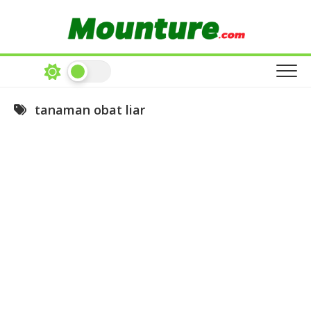
Skip
to
content
tanaman obat liar