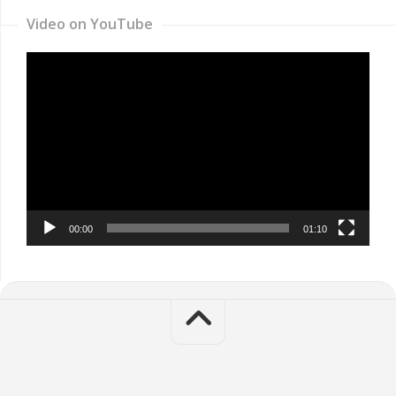
Video on YouTube
Video
Player
00:00
01:10