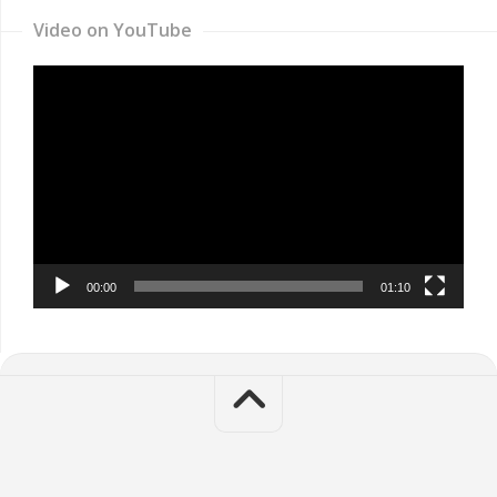
Video on YouTube
Video
Player
00:00
01:10