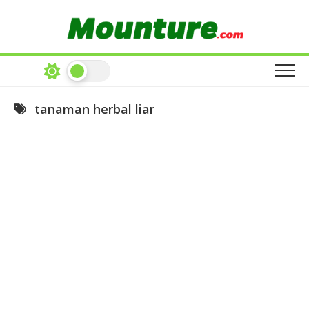
Skip
to
content
tanaman herbal liar