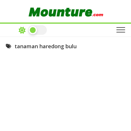
Skip
to
content
tanaman haredong bulu