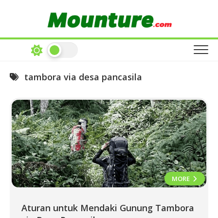
Skip
to
content
tambora via desa pancasila
MORE
Aturan untuk Mendaki Gunung Tambora