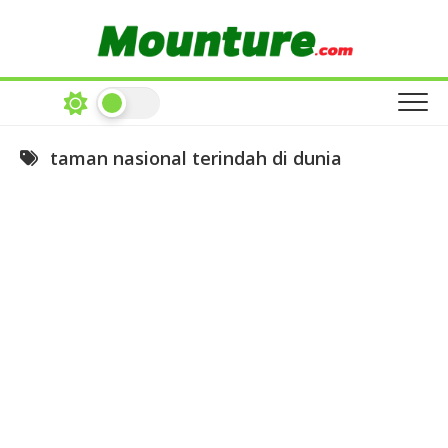
Skip
to
content
taman nasional terindah di dunia