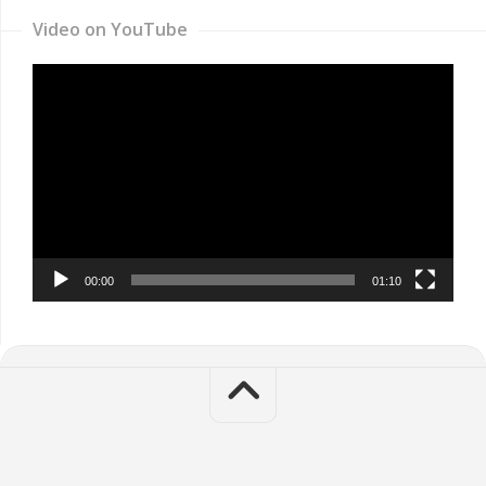
Video on YouTube
Video
Player
00:00
01:10