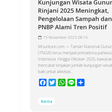
Kunjungan Wisata Gunu
Rinjani 2025 Meningkat,
Pengelolaan Sampah dan
PNBP Alami Tren Positif
15 November 2025 08:16
Mounture.com — Taman Nasional Gunung
(TNGR) terus menjadi primadona pariwis
Indonesia. Hingga Oktober 2025, kawasan 
mencatat lonjakan jumlah kunjungan wisa
baik untuk aktivitas...
Facebook
Twitter
WhatsApp
Line
Share
Berita