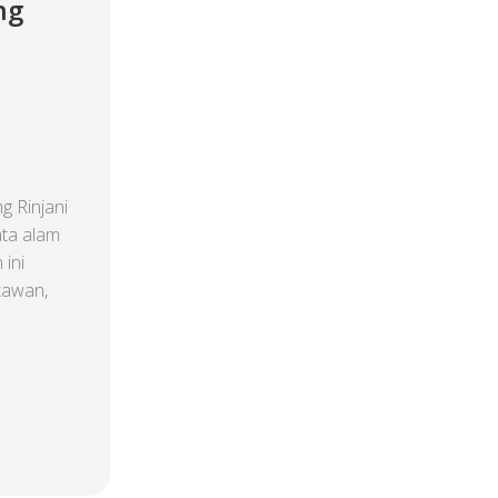
ng
 Rinjani
ata alam
ini
tawan,