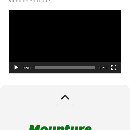
Video on YouTube
Video
Player
00:00
01:10