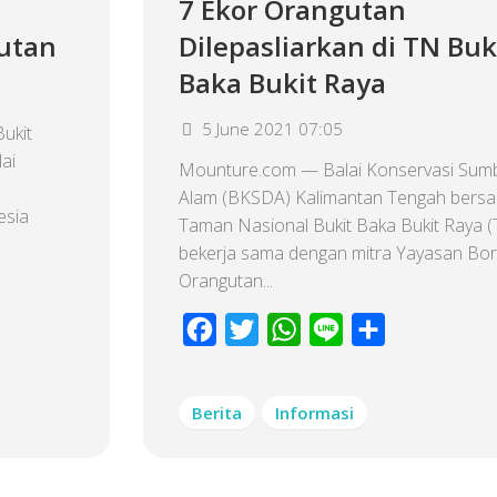
7 Ekor Orangutan
utan
Dilepasliarkan di TN Buk
Baka Bukit Raya
5 June 2021 07:05
ukit
ai
Mounture.com — Balai Konservasi Sum
Alam (BKSDA) Kalimantan Tengah bersa
esia
Taman Nasional Bukit Baka Bukit Raya
bekerja sama dengan mitra Yayasan Bo
Orangutan...
Facebook
Twitter
WhatsApp
Line
Share
Berita
Informasi