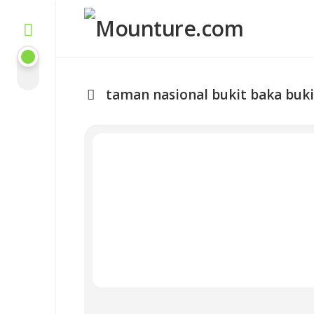
Skip
to
content
taman nasional bukit baka buki