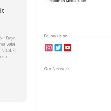
Pedoman Media Siber
it
Follow us on
ber Daya
ma Balai
Instagram
Twitter
YouTube
 (TNBBBR)
Channel
rneo
Our Network